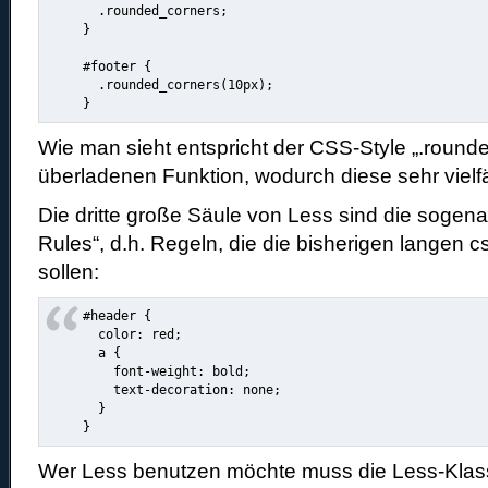
  .rounded_corners;

}

#footer {

  .rounded_corners(10px);

Wie man sieht entspricht der CSS-Style „.round
überladenen Funktion
, wodurch diese sehr vielfä
Die dritte große Säule von Less sind die sogen
Rules“, d.h. Regeln, die die bisherigen langen 
sollen:
#header {

  color: red;

  a {

    font-weight: bold;

    text-decoration: none;

  }

}
Wer Less benutzen möchte muss die Less-Kla