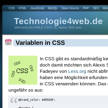
CSS
HTML
JavaScript
MySQL
Open-Source
PHP
SEO
Wer
Technologie4web.de
alles rund um HTML5, CSS3, JS, Jquery, SEO, uvm…
.de
Aug
Variablen in CSS
15
In CSS gibt es standardmäßig ke
doch damit möchten sich Alexis S
Fadeyev von
Less.org
nicht abfi
haben eine Möglichkeit erfunden,
in CSS verwenden können.
Das 
ungefähr so aus:
@brand_color: #4D926F;
