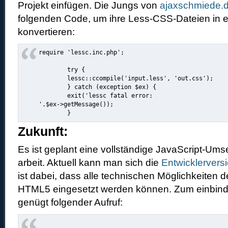
Projekt einfügen. Die Jungs von
ajaxschmiede.
folgenden Code, um ihre Less-CSS-Dateien in 
konvertieren:
require 'lessc.inc.php';

	try {

	lessc::ccompile('input.less', 'out.css');

	} catch (exception $ex) {

	exit('lessc fatal error:
'.$ex->getMessage());

Zukunft:
Es ist geplant eine vollständige JavaScript-Ums
arbeit. Aktuell kann man sich die
Entwicklervers
ist dabei, dass alle technischen Möglichkeite
HTML5 eingesetzt werden können. Zum einbind
genügt folgender Aufruf: