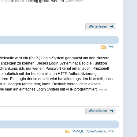
t soll in diesm Beitrag geklärt werden.
weiter lesen…
Weiterlesen
PHP
Webseite wird ein (PHP-) Login-System gebraucht um den Nutzern
 anzeigen zu können. Dieses Login System hat also die Funktion
ränkung, d.h. nur wer ein Passwort kennt erhält auch. Prinzipiell
ze natürlich mit der herkömmlichen HTTP-Authentifizierung
hren. Ein Login der so erstellt wird hat allerdings den Nachteil, dass
hr ausloggen (abmelden) kann. Deshalb werde ich in diesem
, wie man ein einfaches Login System mit PHP programmiert.
weiter
Weiterlesen
MySQL
,
Open-Source
,
PHP