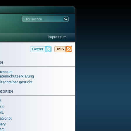
Impressum
en
ressum
atenschutzerklärung
itschreiber gesucht
gorien
S
S3
ML
aScript
ery
SQL