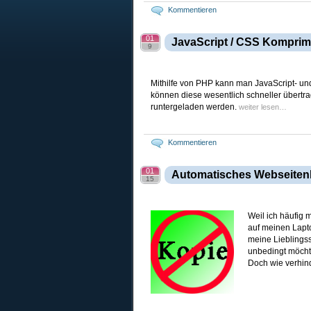
Kommentieren
01
JavaScript / CSS Kompri
9
Mithilfe von PHP kann man JavaScript- u
können diese wesentlich schneller übertr
runtergeladen werden.
weiter lesen…
Kommentieren
01
Automatisches Webseiten
15
Weil ich häufig 
auf meinen Lapto
meine Lieblingss
unbedingt möcht
Doch wie verhin