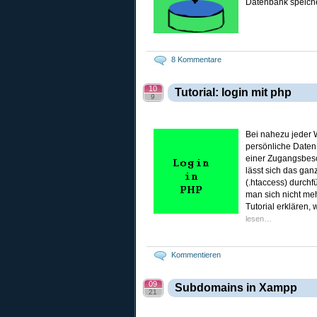
Datenbank speicher
8 Kommentare
10
Tutorial: login mit php
9
Bei nahezu jeder 
persönliche Daten
einer Zugangsbesch
lässt sich das gan
(.htaccess) durchfü
man sich nicht me
Tutorial erklären
lesen…
Kommentieren
09
Subdomains in Xampp
21