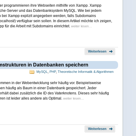
er programmieren ihre Webseiten mithilfe von Xampp. Xampp
ache-Server und das Datenbanksystem MySQL. Wie bei jedem
 bei Xampp explizit angegeben werden, falls Subdomains
ocalhost/) verfügbar sein sollen. In diesem Artikel möchte ich zeigen,
 für die Arbeit mit Subdomains einrichtet.
weiter lesen…
Weiterlesen
umstrukturen in Datenbanken speichern
MySQL
,
PHP
,
Theoretische Informatik & Algorithmen
mmen in der Webentwicklung sehr häufig vor. Beispielsweise
en häufig als Baum in einer Datenbank gespeichert. Jeder
rhält dabei zusätzlich die ID des Vaterknotens. Dieses sehr häufig
ren ist leider alles andere als Optimal.
weiter lesen…
Weiterlesen