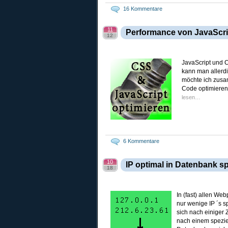
16 Kommentare
11
Performance von JavaScri
12
JavaScript und C
kann man allerd
möchte ich zusa
Code optimieren
lesen…
6 Kommentare
10
IP optimal in Datenbank s
18
In (fast) allen We
nur wenige IP ´s s
sich nach einiger
nach einem speziel