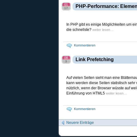
01
PHP-Performance: Element
17
In PHP gibt es einige Möglichkeiten um ein
die schnellste?
weiter lesen…
Kommentieren
08
Link Prefetching
3
Auf vielen Seiten sieht man eine Blätterna
kann werden diese Seiten statistisch sehr 
nützlich, wenn der Browser wüsste auf wel
Einführung von HTML5
weiter lesen…
Kommentieren
Neuere Einträge