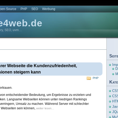
pen-Source
PHP
SEO
Werbung
e4web.de
ery, SEO, uvm…
Seit
Imp
rer Webseite die Kundenzufriedenheit,
D
sionen steigern kann
M
PHP
Kate
ertrauen.
CS
st von entscheidender Bedeutung, um Ergebnisse zu erzielen und
CS
ücken. Langsame Webseiten können unter niedrigen Rankings
HT
verringern, Umsatz zu machen. Während Server mit schlechter
Jav
e Webseiten sein können,
weiter lesen…
JQu
My