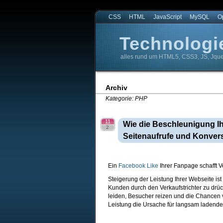
CSS
HTML
JavaScript
MySQL
O
Technologi
alles rund um HTML5, CSS3, JS, Jqu
Technologie4web.de
Technologie4web.de
Archiv
Kategorie: PHP
11
Wie die Beschleunigung Ih
2
Seitenaufrufe und Konver
Ein
Facebook Like
Ihrer Fanpage schafft V
Steigerung der Leistung Ihrer Webseite i
Kunden durch den Verkaufstrichter zu dr
leiden, Besucher reizen und die Chancen 
Leistung die Ursache für langsam ladend