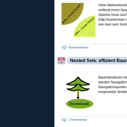
Viele Webentwickl
umfasst einen Ap
Apache muss auch
(http://subdomain.l
wie man sein Xampp
Kommentieren
09
Nested Sets: effizient Ba
4
Baumstrukturen ko
werden Navigation
Navigationspunkt e
eingesetzte Verfah
1 Kommentar