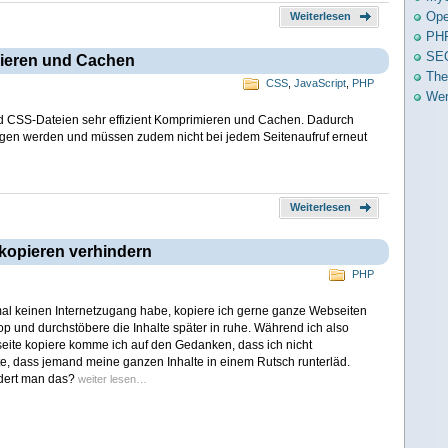
Ope
Weiterlesen
PH
SE
mieren und Cachen
The
CSS
,
JavaScript
,
PHP
Wer
nd CSS-Dateien sehr effizient Komprimieren und Cachen. Dadurch
agen werden und müssen zudem nicht bei jedem Seitenaufruf erneut
Weiterlesen
kopieren verhindern
PHP
mal keinen Internetzugang habe, kopiere ich gerne ganze Webseiten
p und durchstöbere die Inhalte später in ruhe. Während ich also
eite kopiere komme ich auf den Gedanken, dass ich nicht
e, dass jemand meine ganzen Inhalte in einem Rutsch runterläd.
dert man das?
weiter lesen…