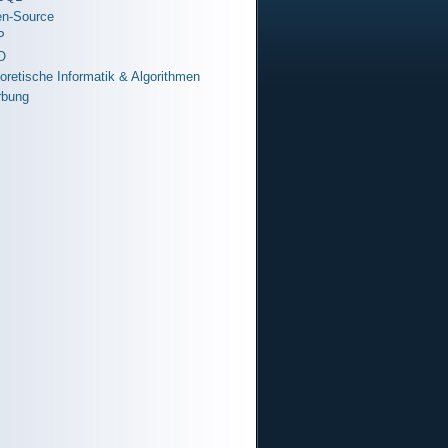
n-Source
P
O
oretische Informatik & Algorithmen
bung