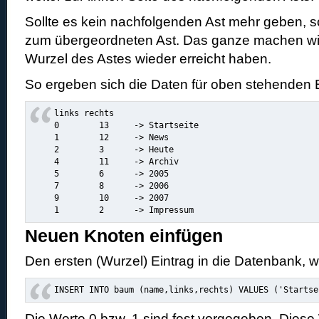
Sollte es kein nachfolgenden Ast mehr geben, s
zum übergeordneten Ast. Das ganze machen wir 
Wurzel des Astes wieder erreicht haben.
So ergeben sich die Daten für oben stehenden
links rechts

0        13     -> Startseite

1 	 12	-> News

2 	 3	-> Heute

4 	 11	-> Archiv

5 	 6	-> 2005

7 	 8	-> 2006

9 	 10	-> 2007

1 	 2	-> Impressum
Neuen Knoten einfügen
Den ersten (Wurzel) Eintrag in die Datenbank, w
INSERT INTO baum (name,links,rechts) VALUES ('Startse
Die Werte 0 bzw. 1 sind fest vorgegeben. Diese