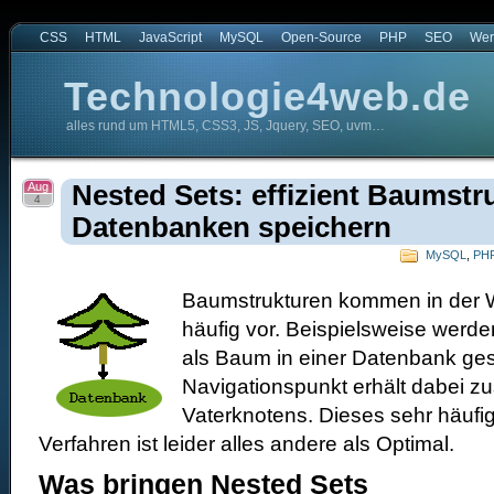
CSS
HTML
JavaScript
MySQL
Open-Source
PHP
SEO
Wer
Technologie4web.de
alles rund um HTML5, CSS3, JS, Jquery, SEO, uvm…
.de
Aug
Nested Sets: effizient Baumstr
4
Datenbanken speichern
MySQL
,
PH
Baumstrukturen kommen in der 
häufig vor. Beispielsweise werde
als Baum in einer Datenbank ges
Navigationspunkt erhält dabei zu
Vaterknotens. Dieses sehr häufi
Verfahren ist leider alles andere als Optimal.
Was bringen Nested Sets