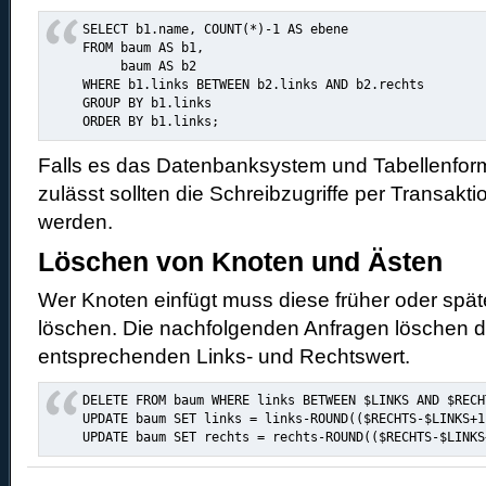
SELECT b1.name, COUNT(*)-1 AS ebene

FROM baum AS b1,

     baum AS b2

WHERE b1.links BETWEEN b2.links AND b2.rechts

GROUP BY b1.links

ORDER BY b1.links;
Falls es das Datenbanksystem und Tabellenform
zulässt sollten die Schreibzugriffe per Transakt
werden.
Löschen von Knoten und Ästen
Wer Knoten einfügt muss diese früher oder spät
löschen. Die nachfolgenden Anfragen löschen 
entsprechenden Links- und Rechtswert.
DELETE FROM baum WHERE links BETWEEN $LINKS AND $RECHT
UPDATE baum SET links = links-ROUND(($RECHTS-$LINKS+1
UPDATE baum SET rechts = rechts-ROUND(($RECHTS-$LINKS