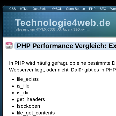
CSS
HTML
JavaScript
MySQL
Open-Source
PHP
SEO
Wer
Technologie4web.de
alles rund um HTML5, CSS3, JS, Jquery, SEO, uvm…
.de
Aug
PHP Performance Vergleich: Exi
15
In PHP wird häufig gefragt, ob eine bestimmte D
Webserver liegt, oder nicht. Dafür gibt es in PH
file_exists
is_file
is_dir
get_headers
fsockopen
file_get_contents